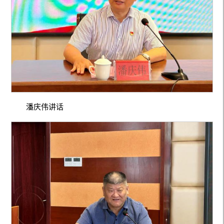
潘庆伟讲话