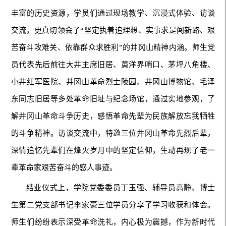
丰富的历史资源，学员们通过现场教学、沉浸式体验、访谈
交流，更真切领会了“坚定执着追理想、实事求是闯新路、艰
苦奋斗攻难关、依靠群众求胜利”的井冈山精神内涵。师生党
员代表先后前往大井主席旧居、黄洋界哨口、茅坪八角楼、
小井红军医院、井冈山革命烈士陵园、井冈山博物馆、毛泽
东同志旧居等多处革命旧址与纪念场馆，通过实地参观，了
解井冈山革命斗争历史，感悟革命先辈为民族解放忘我牺牲
的斗争精神。访谈交流中，特邀三位井冈山革命先烈后辈，
深情追忆先辈们在烽火岁月中的坚定信仰，生动再现了老一
辈革命家艰苦奋斗的感人事迹。
结业仪式上，学院党委委员丁玉强、辅导员高静、博士
生第二党支部书记李家豪三位学员分享了学习收获和体会。
师生们纷纷表示深受革命洗礼，内心极为震撼，作为新时代