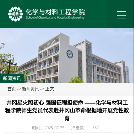
新闻资讯
->
-> 正文
首页
新闻资讯
井冈星火照初心 强国征程担使命 ——化学与材料工
程学院师生党员代表赴井冈山革命根据地开展党性教
育
时间：2025-07-25
点击数：
382