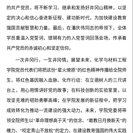
的共产党员，将不断学习、继承和发扬好井冈山精神，以坚
定的决心和信心奋进新征程、建功新时代，为加快建设教育
强国贡献智慧和力量。最后，在潘庆伟同志的带领下，全体
学员重温入党誓词，铿锵有力的入党誓词回荡会场，传承着
共产党员的赤诚初心和坚定信仰。
一次井冈行，一生井冈情。展望未来，化学与材料工程
学院党员代表们将把这份“星火燎原”的红色精神传播给全院师
生，将红色基因融入血脉、化作行动：在立德树人的三尺讲
台上，用心用情讲好党的故事；在科技创新的实验室里，以
攻坚克难的韧劲勇攀高峰；在学院发展的新征程中，把学习
成效转化为推动一流建设的强大动力。未来，学院党委将带
领全院师生以“革命理想高于天”的信念、“敢教日月换新天”的
魄力、“咬定青山不放松”的定力，在建设教育强国的伟大实践