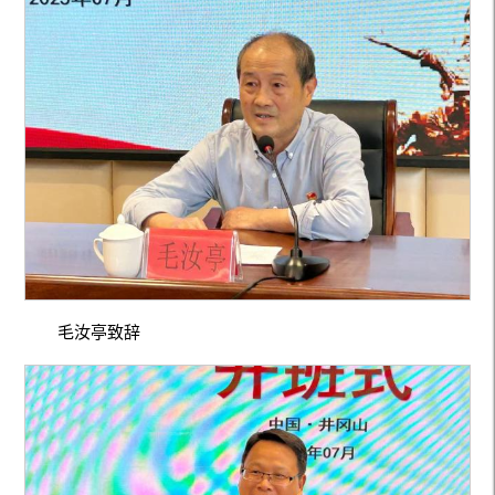
毛汝亭致辞