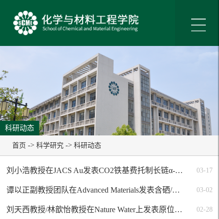
科研动态
->
->
首页
科学研究
科研动态
刘小浩教授在JACS Au发表CO2铁基费托制长链α-烯烃的重要研究成果
03-17
谭以正副教授团队在Advanced Materials发表含硒/硫动态材料在光致结构编程领域的重要研究成果
03-02
刘天西教授/林歆怡教授在Nature Water上发表原位光再生多酚界面复合气凝胶在贵金属回收方面的研究进展
02-28