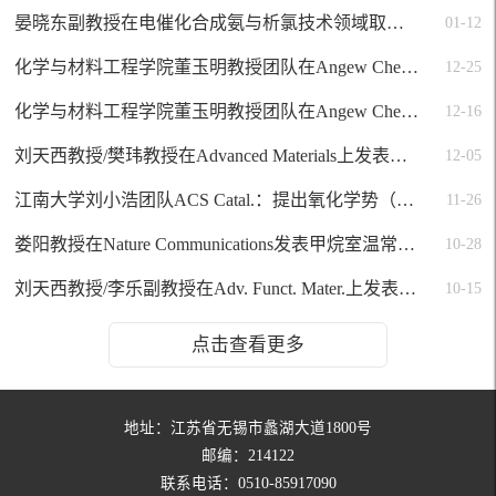
晏晓东副教授在电催化合成氨与析氯技术领域取得关键进展，成果发表于Angew. Chem.与Adv. Funct. Mater.
01-12
化学与材料工程学院董玉明教授团队在Angew Chem Int Ed发表光合成联产C2H6 /H2O2研究成果
12-25
化学与材料工程学院董玉明教授团队在Angew Chem Int Ed发表光合成双氧水研究成果
12-16
刘天西教授/樊玮教授在Advanced Materials上发表关于形状记忆陶瓷化聚合物气凝胶自适应热防护的研究成果
12-05
江南大学刘小浩团队ACS Catal.：提出氧化学势（μO）决定C1催化反应失活及选择性演变，CoIn合金反转CO2加氢选择性实现平衡转化近100%CO
11-26
娄阳教授在Nature Communications发表甲烷室温常压下直接偶联制乙酸的成果
10-28
刘天西教授/李乐副教授在Adv. Funct. Mater.上发表高性能一体化电化学储能器件方面的研究进展
10-15
点击查看更多
地址：江苏省无锡市蠡湖大道1800号
邮编：214122
联系电话：0510-85917090