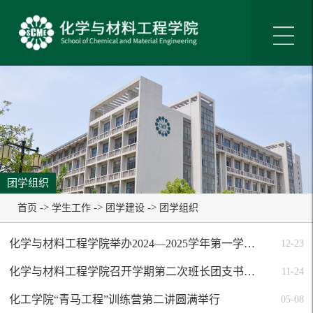
团学组织
->
->
->
首页
学生工作
团学建设
团学组织
化学与材料工程学院举办2024—2025学年第一学期“青春逢盛世，奋斗正当时”优秀团日活动评选
12-23
化学与材料工程学院召开学期第二次班长团支书工作例会
11-24
化工学院“青马工程”训练营第二讲圆满举行
05-08