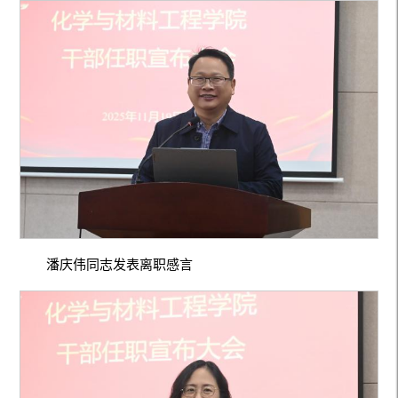
潘庆伟同志发表离职感言