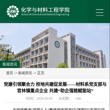
新闻资讯
->
-> 正文
首页
新闻资讯
党建引领聚合力 校地共建促发展——材料系党支部与
官林镇重点企业 共建“助企强链赋能站”
时间：2026-04-01
点击数：
246