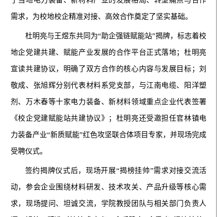
了当地电力装备、新材料产业的发展格局、转型痛点与合作
需求，为校地校企精准对接、高效合作奠定了坚实基础。
杜明亮与王煜东共同为“助企强链赋能站”揭牌，标志着校
地企党建共建、赋能产业发展的合作平台正式落地；杜明亮
宣读共建协议，明确了双方合作的核心内容与发展目标；刘
敬成、张旭辉分别代表材料系党支部，与江南电缆、阳洋塑
剂、万木春等十家电力装备、新材料领域重点企业代表签署
《校企党建赋能站共建协议》；杜明亮还受邀担任官林镇电
力装备产业“新质赋能”红色攻坚联合体项目专家，并现场完成
受聘仪式。
签约揭牌仪式后，现场开展“揭榜挂帅”需求对接交流活
动，参会企业围绕材料研发、技术攻关、产品升级等核心需
求，现场提问、坦诚交流，学院教授团队与相关部门负责人