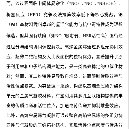
而，该过程面临中间体复杂化（*NO
→*NO→*NH
OH）、
2
2
析氢反应（HER）竞争及法拉第效率低下等核心挑战。钯
（Pd）基材料凭借卓越的氢活化能力与抗中毒特性成为理想
-
候选，但其固有缺陷（如NO
吸附弱、HER活性高）亟待通
3
过组分与结构协同调控解决。高熵金属烯通过多组元协同效
应、超薄二维结构及大比表面积的独特优势，显著提升了原
子利用率和电子结构调控能力，是一类高效稳定的电催化材
料；然而，其二维特性易导致自堆叠，进而限制传质效率与
活性位点暴露。为突破这一瓶颈，构建以高熵金属烯为结构
单元的金属气凝胶材料，有望利用其多孔互联结构提供的丰
富的传质通道和活性位点，加速电荷传递并抑制堆叠效应。
此外，高熵金属烯气凝胶可通过整合高熵金属烯的多组分协
同性与气凝胶的三维拓扑结构，实现活性位点密度与传质效