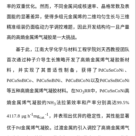
率的双重优化。然而，不同金属间成核速率、晶格常数及表
面能的显著差异，使得多组元金属烯的二维均匀生长与三维
精准组装仍面临动力学调控难题，因此开发结构均一且产量
高的高熵金属烯气凝胶是一大挑战。
基于此，江南大学化学与材料工程学院刘天西教授团队
首次通过种子介导生长策略开发了高熵金属烯气凝胶新材
料，并实现了其普适性制备，获得了PdCuSnCoNi、
PdCuSnBiCo、PdCuSnBiNi、PdCuBiCoNi以及PdCuSnBiCoNi
等五种高熵金属烯气凝胶材料。在NO
RR中，PdCuSnCoNi高
3
熵金属烯气凝胶的NH
法拉第效率和产率分别高达99.5%
3
-1
-1
4117.8 μg h
mg
，并表现出优异的稳定性，其性能显著
cat.
优于Pd金属烯气凝胶。过渡金属的引入调控了高熵金属烯气