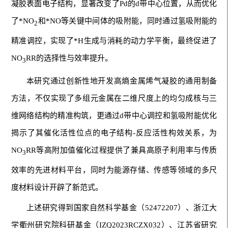
凝胶表面电子结构，显著改变了Pd的d带中心位置，从而优化
了*NO
和*NO等关键中间体的吸附能，同时通过氢吸附能的
2
精准调控，实现了*H生成与消耗的动力学平衡，最终促进了
NO
RR的选择性与效率提升。
3
本研究通过创新性地开发高熵金属烯气凝胶的通用制备
方法，不仅实现了多组元金属在二维尺度上的均匀成核与三
维网络结构的精准构筑，更通过d带中心调控和氢吸附能优化
揭示了其催化活性位点的电子结构-反应活性构效关系，为
NO
RR等高附加值催化过程提供了兼具高原子利用率与传质
3
效率的先进材料平台，同时为能源存储、传感等领域的多尺
度材料设计开辟了新范式。
上述研究得到国家自然科学基金（52472207）、浙江大
学衢州研究院科研基金（IZQ2023RCZX032）、江苏省研究