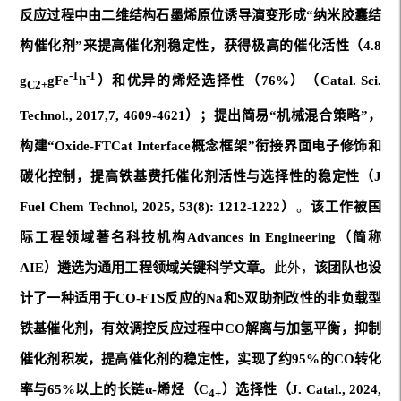
反应过程中由二维结构石墨烯原位诱导演变形成“纳米胶囊结
构催化剂”来提高催化剂稳定性，获得极高的催化活性（4.8
-1
-1
g
gFe
h
）和优异的烯烃选择性（76%）（
Catal. Sci.
C2+
Technol., 2017,7, 4609-4621
）；提出简易“机械混合策略”，
构建“Oxide-FTCat Interface概念框架”衔接界面电子修饰和
碳化控制，提高铁基费托催化剂活性与选择性的稳定性
（J
Fuel Chem Technol, 2025, 53(8): 1212-1222）
。
该工作被国
际工程领域著名科技机构Advances in Engineering（简称
AIE）遴选为通用工程领域关键科学文章。
此外，
该团队
也
设
计了一种适用于CO-FTS反应的
Na和S双助剂
改性
的非负载型
铁基催化剂，有效调控反应过程中CO解离
与加氢平衡
，抑制
催化剂
积炭，
提高催化剂的稳定性，
实现
了
约95%的CO转化
率与65%以上的
长链
α-烯烃
（
C
）
选择性（J. Catal., 2024,
4+