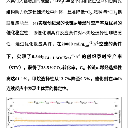
入具有大幅增加的能垒；θ-Fe
C丰富不饱和配位位点和台阶式
3
结构助力稳定长链烯烃中间体，显著降低*C
物种与*CH
耦
5+
2
联反应能垒。(4)
实现创纪录
的长链
α-烯烃时空产率
及优异的
催化稳定性
：该催化剂具有反应条件对α-烯烃选择性非敏感
-1
-1
性，通过优化反应条件，
在20000 mL
⸱
g
⸱
h
空速的条件
cat
-1
-1
下，
实现了0.544
g
·g
·h
的创纪录时空产率
C4+ LAOs
cat
（STY）
，获得了
38.5%
CO
转化率，C
长链α-烯烃选择性
2
4+
高达61.
1
%，甲烷选择性从13.7%降至
9.5
%，催化剂在400
h
连续反应中表现出
优异
的稳定性。