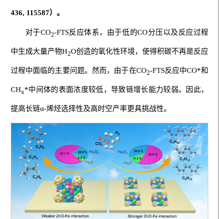
436, 115587）。
对于CO
-FTS反应体系，由于低的CO分压以及反应过程
2
中生成大量产物H
O创造的氧化性环境，使得积碳不再是反应
2
过程中面临的主要问题。然而，由于在CO
-FTS反应中CO*和
2
CH
*中间体的表面浓度较低，导致链增长能力较弱。因此，
x
提高长链α-烯烃选择性及高时空产率更具挑战性。