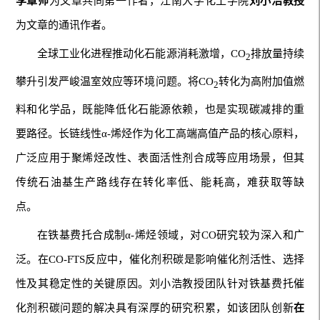
李章师
为文章共同第一作者，江南大学化工学院
刘小浩教授
为文章的通讯作者。
全球工业化进程推动化石能源消耗激增，CO
排放量持续
2
攀升引发严峻温室效应等环境问题。将CO
转化为高附加值燃
2
料和化学品，既能降低化石能源依赖，也是实现碳减排的重
要路径。长链线性α-烯烃作为化工高端高值产品的核心原料，
广泛应用于聚烯烃改性、表面活性剂合成等应用场景，但其
传统石油基生产路线存在转化率低、能耗高，难获取等缺
点。
在铁基费托合成制α-烯烃领域，对CO研究较为深入和广
泛。在CO-FTS反应中，催化剂积碳是影响催化剂活性、选择
性及其稳定性的关键原因。刘小浩教授团队针对铁基费托催
化剂积碳问题的解决具有深厚的研究积累，如该团队创新
在