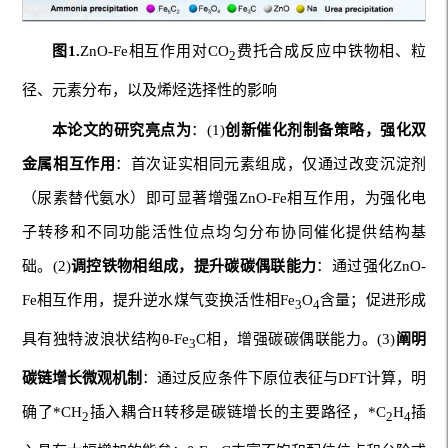
图1
.
ZnO-Fe相互作用对CO
费托合成反应中铁物相、粒
2
径、元素分布，以及烯烃选择性的影响
本论文的研究亮点为
：(1)
创新催化剂制备策略，强化双
金属相互作用
：首次证实相同元素组成，仅通过改变沉淀剂
（尿素替代氨水）即可显著增强ZnO-Fe相互作用，为强化电
子转移和不同功能活性位点均匀分布协同催化提供结构基
础。(2)
调控铁
物
相组成，
提升碳碳偶联能力
：通过强化ZnO-
Fe相互作用，提升逆水煤气变换活性相Fe
O
含量；促进形成
3
4
具有独特波浪状结构θ-Fe
C相，增强碳碳偶联能力。(3)
阐明
3
碳链增长微观机制
：通过反应条件下原位表征与DFT计算，明
确了*CH
插入耦合H转移是碳链增长的主要路径，*C
H
插
2
2
4