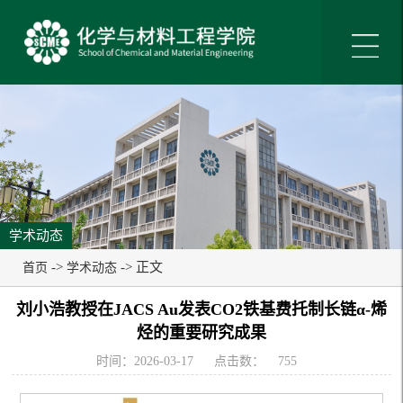
学术动态
->
-> 正文
首页
学术动态
刘小浩教授在JACS Au发表CO2铁基费托制长链α-烯
烃的重要研究成果
时间：2026-03-17
点击数：
755