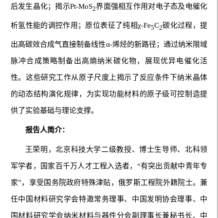
后发生晶化；揭示Pt-MoS
界面强相互作用对电子态及电催化
2
析氢性能的调控作用；原位表征了纯相χ-Fe
C
碳化过程，提
5
2
出高碳效合成气直接制备线性α-烯烃的新路径；通过纳米限域
脉冲合成策略制备出高熵纳米碳化物，展现优异电催化活
性。这些研究工作从原子尺度上揭示了反应条件下纳米晶体
的动态结构演化规律，为实现功能材料的原子级可控制造提
供了实验基础与理论支撑。
报告人简介：
王荣明，北京科技大学二级教授、博士生导师、北科领
军学者，国家百千万人才工程入选者，“有突出贡献中青年专
家”，享受国务院政府特殊津贴，俄罗斯工程院外籍院士。兼
任中国材料研究学会特邀常务理事、中国发明协会理事、中
国材料研究学会纳米材料与器件分会副理事长兼秘书长、中