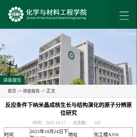
讲座报告
->
-> 正文
首页
讲座报告
反应条件下纳米晶成核生长与结构演化的原子分辨原
位研究
时间：2025-10-17
点击数：
241
2025年10月24日下
时间
地址
化工楼A316